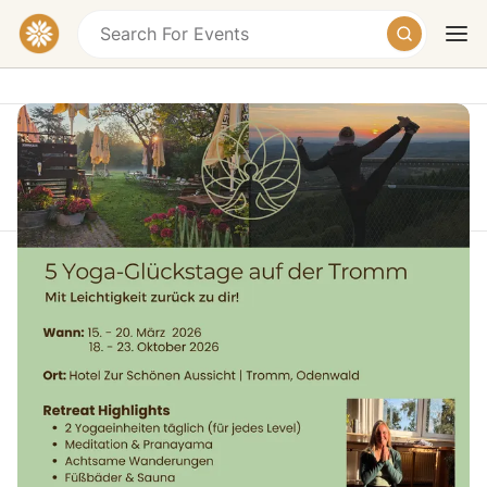
This event took place on Friday, March 20, 2026
at 12:00 PM
5 Yoga-Glückstage auf der Tromm –
Today
Tomorrow
Weekend
Mit Leichtigkeit zurück zu dir!
Auf der Tromm, Grasellenbach-Tromm,
Germany
Erlebe fünf Tage voller Yoga, Meditation, Natur und