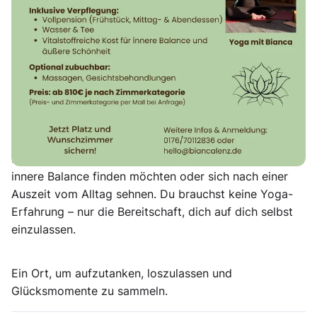
Herzensbegegnungen im Odenwald. Dieses Retreat
lädt dich ein, zur Ruhe zu kommen, dich zu erden und
wieder tiefer mit dir selbst in Verbindung zu treten.
Dich erwarten tägliche Yogaeinheiten (Hatha, Yinyasa
& Yin), Atemübungen, kleine Achtsamkeitsimpulse
sowie ausreichend Zeit für Stille und Rückzug.
Getragen wird das Ganze von einem liebevollen
Miteinander in einer warmen, unterstützenden Gruppe.
Dieses Retreat ist für alle, die sich Ruhe wünschen,
innere Balance finden möchten oder sich nach einer
Auszeit vom Alltag sehnen. Du brauchst keine Yoga-
Erfahrung – nur die Bereitschaft, dich auf dich selbst
einzulassen.
Ein Ort, um aufzutanken, loszulassen und
Glücksmomente zu sammeln.