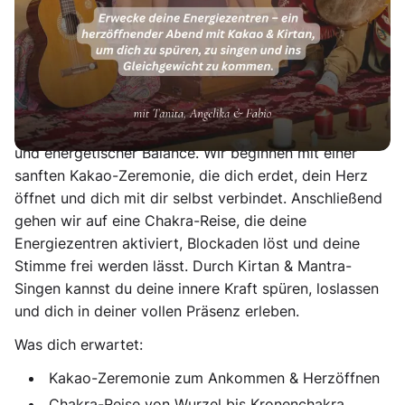
Abend mit Kakao & Kirtan, um dich zu spüren, zu
singen und ins Gleichgewicht zu kommen.
🔮 Awaken Your Energy – Chakra Journey mit Kakao &
Kirtan
Tauche ein in einen Abend voller Klang, Herzöffnung
und energetischer Balance. Wir beginnen mit einer
sanften Kakao-Zeremonie, die dich erdet, dein Herz
öffnet und dich mit dir selbst verbindet. Anschließend
gehen wir auf eine Chakra-Reise, die deine
Energiezentren aktiviert, Blockaden löst und deine
Stimme frei werden lässt. Durch Kirtan & Mantra-
Singen kannst du deine innere Kraft spüren, loslassen
und dich in deiner vollen Präsenz erleben.
Was dich erwartet:
Kakao-Zeremonie zum Ankommen & Herzöffnen
Chakra-Reise von Wurzel bis Kronenchakra