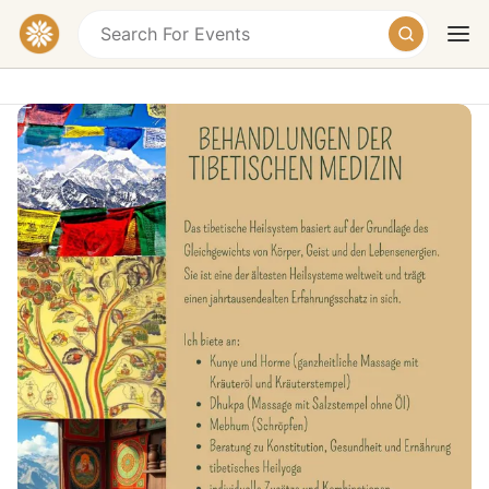
Behandlungen und Beratungen der
tibetischen Medizin
Lise-Meitner-Straße 12, Freiburg im Breisgau-
Sankt Georgen, Germany
Today
Tomorrow
Weekend
Das tibetische Heilsystem basiert auf der Grundlage
des Gleichgewichts von Körper, Geist und den
Lebensenergien. Sie ist eine der ältesten Heilsysteme
weltweit und trägt einen jahrtausendealten
Erfahrungsschatz in sich.
Ich biete an: Kunye und Horme (ganzheitliche Massage