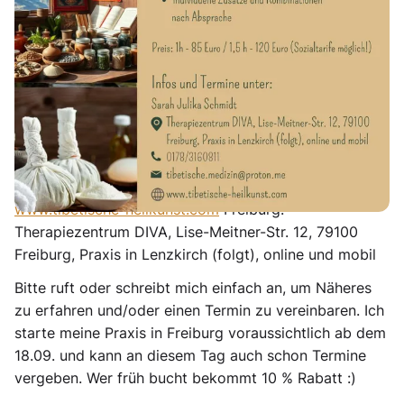
mit Kräuteröl und Kräuterstempel)
Dhukpa (Massage mit Salzstempel ohne Öl) Mebhum
(Schröpfen) Beratung zu Konstitution, Gesundheit und
Ernährung tibetisches Heilyoga (1:1 Sessions oder für
Gruppen) individuelle Zusätze und Kombinationen
nach Absprache
Infos und Termine unter: Sarah Julika Schmidt
0178/3160811
tibetische.medizin@proton.me
www.tibetische-heilkunst.com
Freiburg:
Therapiezentrum DIVA, Lise-Meitner-Str. 12, 79100
Freiburg, Praxis in Lenzkirch (folgt), online und mobil
Bitte ruft oder schreibt mich einfach an, um Näheres
zu erfahren und/oder einen Termin zu vereinbaren. Ich
starte meine Praxis in Freiburg voraussichtlich ab dem
18.09. und kann an diesem Tag auch schon Termine
vergeben. Wer früh bucht bekommt 10 % Rabatt :)