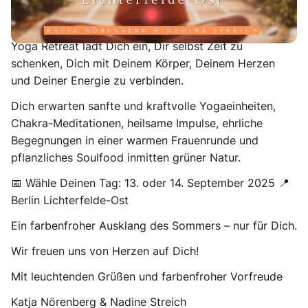
Tauche ein in die Welt der Chakras und entdecke
Deine innere Farbvielfalt! Dieses liebevoll gestaltete
Yoga Retreat lädt Dich ein, Dir selbst Zeit zu
schenken, Dich mit Deinem Körper, Deinem Herzen
und Deiner Energie zu verbinden.
Dich erwarten sanfte und kraftvolle Yogaeinheiten,
Chakra-Meditationen, heilsame Impulse, ehrliche
Begegnungen in einer warmen Frauenrunde und
pflanzliches Soulfood inmitten grüner Natur.
📅 Wähle Deinen Tag: 13. oder 14. September 2025 📍
Berlin Lichterfelde-Ost
Ein farbenfroher Ausklang des Sommers – nur für Dich.
Wir freuen uns von Herzen auf Dich!
Mit leuchtenden Grüßen und farbenfroher Vorfreude
Katja Nörenberg & Nadine Streich