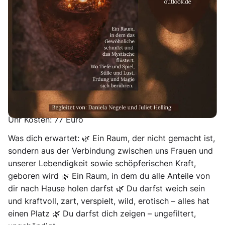
Ein heiliger Raum, in dem du die Hexe in dir (neu)
entdecken kannst. Ein Raum jenseits von Masken,
Rollen und Erwartungen. Für deine Echtheit, deine
Sinnlichkeit, deine Kraft.
Im Anhang findest du den Flyer und Stimmen aus den
letzten Tempeln.
Wann
: 21. Februar 2026
Ort
: Tübingen (genaue
Adresse folgt nach Anmeldung)
Uhrzeit:
14:00–20:00
Uhr
Kosten:
77 Euro
Was dich erwartet:
🌿 Ein Raum, der nicht gemacht ist,
sondern aus der Verbindung zwischen uns Frauen und
unserer Lebendigkeit sowie schöpferischen Kraft,
geboren wird 🌿 Ein Raum, in dem du alle Anteile von
dir nach Hause holen darfst 🌿 Du darfst weich sein
und kraftvoll, zart, verspielt, wild, erotisch – alles hat
einen Platz 🌿 Du darfst dich zeigen – ungefiltert,