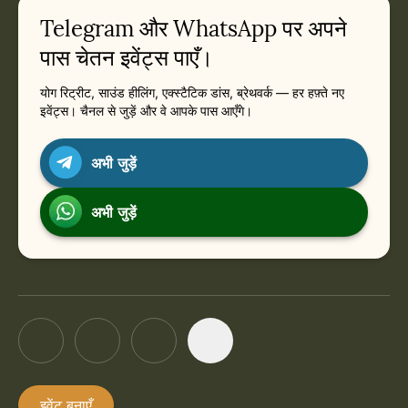
Telegram और WhatsApp पर अपने
पास चेतन इवेंट्स पाएँ।
योग रिट्रीट, साउंड हीलिंग, एक्स्टैटिक डांस, ब्रेथवर्क — हर हफ़्ते नए
इवेंट्स। चैनल से जुड़ें और वे आपके पास आएँगे।
अभी जुड़ें
अभी जुड़ें
इवेंट बनाएँ