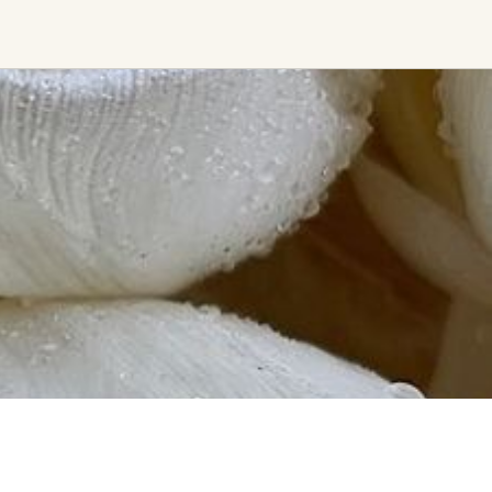
Find trending events
world wide
A global view of gatherings where
connection, presence, and growth
are actively unfolding.