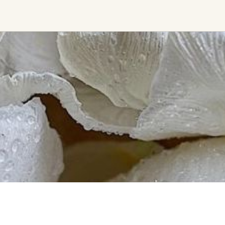
Ceremony, Music &
Transformative &
Movement
Collective
Experiences
Kirtan
Sound Healing
Retreat
Cacao Ceremony
Festival
Conscious Dance
Other
Temple Night