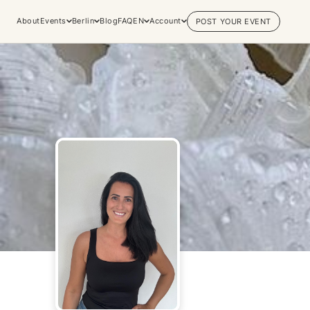
About
Events
Berlin
Blog
FAQ
EN
Account
POST YOUR EVENT
Explore
Practices & Inner
Experiences
Work
Discover conscious events, life
Yoga
changing retreats, and private
Meditation
sessions across the world's most
Breathwork
vibrant spiritual hubs.
Embodiment
Browse all categories
Tantra