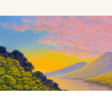
Ceremony, Music &
Transformative &
Movement
Collective
Experiences
Kirtan
Sound Healing
Retreat
Cacao Ceremony
Festival
Conscious Dance
Other
Temple Night