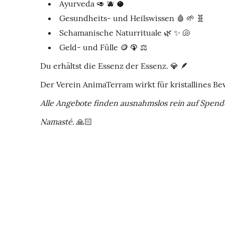
Ayurveda 🥑 🫐 🥥
Gesundheits- und Heilswissen 🩸 🌱 🧬
Schamanische Naturrituale 🌿 ✨ 🐚
Geld- und Fülle 🪙 🦚 ⚖️
Du erhältst die Essenz der Essenz. 💎 🪶
Der Verein AnimaTerram wirkt für kristallines B
Alle Angebote finden ausnahmslos rein auf Spende
Namasté.
🙏🏻