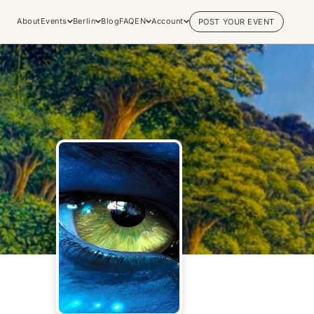
About
Events
Berlin
Blog
FAQ
EN
Account
POST YOUR EVENT
Explore
Practices & Inner
Experiences
Work
Discover conscious events, life
Yoga
changing retreats, and private
Meditation
sessions across the world's most
Breathwork
vibrant spiritual hubs.
Embodiment
Browse all categories
Tantra