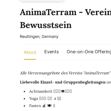
AnimaTerram - Verein
Bewusstsein
Reutlingen, Germany
Events
One-on-One Offerin
About
Alle Herzensangebote des Vereins "AnimaTerram" 
Liebevolle Einzel- und Gruppenbegleitungen
un
Achtsamkeit 🧘🏼‍♀️👁️🧘🏻‍♂️
Yoga 🤸🏻‍♀️ 💆‍♂️ 🧎🏻
Fasten 🍎 🍽️ 💧