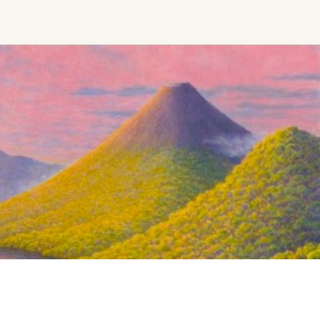
Find trending events
world wide
A global view of gatherings where
connection, presence, and growth
are actively unfolding.