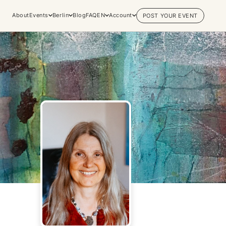
About
Events
Berlin
Blog
FAQ
EN
Account
POST YOUR EVENT
Explore
Practices & Inner
Experiences
Work
Discover conscious events, life
Yoga
changing retreats, and private
Meditation
sessions across the world's most
Breathwork
vibrant spiritual hubs.
Embodiment
Browse all categories
Tantra