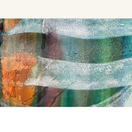
Find trending events
world wide
A global view of gatherings where
connection, presence, and growth
are actively unfolding.