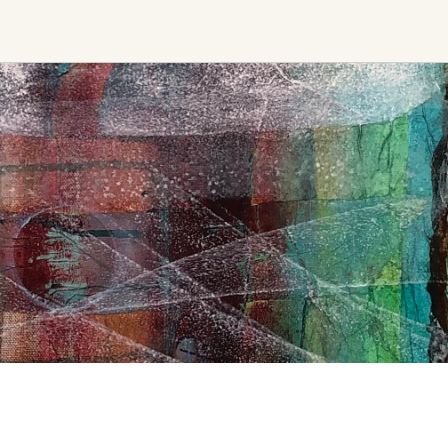
Ceremony, Music &
Transformative &
Movement
Collective
Experiences
Kirtan
Sound Healing
Retreat
Cacao Ceremony
Festival
Conscious Dance
Other
Temple Night