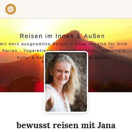
Practices & Inner Work
Yoga
Meditation
Breathwork
Embodiment
Tantra
Ceremony, Music & Movement
Kirtan
Sound Healing
Cacao Ceremony
Conscious Dance
Temple Night
Transformative & Collective Experiences
bewusst reisen mit Jana
Retreat
Festival