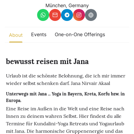
Other
München, Germany
Find trending events
world wide
A global view of gatherings where connection, presence, and
Events
One-on-One Offerings
About
growth are actively unfolding.
bewusst reisen mit Jana
Urlaub ist die schönste Belohnung, die ich mir immer
wieder selbst schenken darf. Jana Nirvair Akaal
Unterwegs mit Jana ... Yoga in Bayern, Kreta, Korfu bzw. in
Europa.
Eine Reise im Außen in die Welt und eine Reise nach
Innen zu deinem wahren Selbst. Hier findest du alle
Termine für Kundalini-Yoga Retreats und Yogaurlaub
mit Jana. Die harmonische Gruppenenergie und das