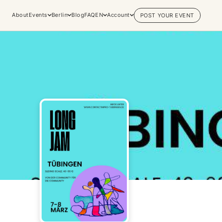
About
Events
Berlin
Blog
FAQ
EN
Account
POST YOUR EVENT
Explore
Practices & Inner
Experiences
Work
Discover conscious events, life
Yoga
changing retreats, and private
Meditation
sessions across the world's most
Breathwork
vibrant spiritual hubs.
Embodiment
Browse all categories
Tantra