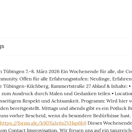
gs
 Tübingen 7.–8. März 2026 Ein Wochenende für alle, die Con
unity. Offen für alle Erfahrungsstufen: Neulinge, Erfahrene
le Tübingen-Kilchberg, Rammertstraße 27 Ablauf & Inhalte: •
 zum Ausdruck durch Malen und Gedanken teilen • Location
nseitigem Respekt und Achtsamkeit. Programm: Wird hier ve
en bereitgestellt. Mittags und abends gibt es ein Potluck B
 uns vorher Bescheid, wenn du besondere Bedürfnisse hast. A
https://forms.gle/k9DYaJe6x2VHsp6h9
Dieses Wochenende 
on Contact Improvisation. Wir freuen uns auf ein tanzrei