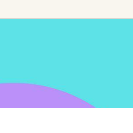
Find trending events
world wide
A global view of gatherings where
connection, presence, and growth
are actively unfolding.