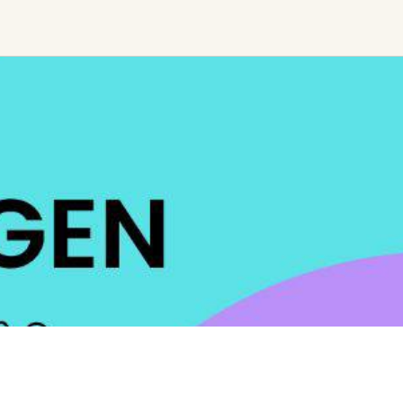
Ceremony, Music &
Transformative &
Movement
Collective
Experiences
Kirtan
Sound Healing
Retreat
Cacao Ceremony
Festival
Conscious Dance
Other
Temple Night