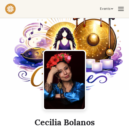
Events
Practices & Inner Work
Yoga
Meditation
Breathwork
Embodiment
Tantra
Ceremony, Music & Movement
Kirtan
Sound Healing
Cacao Ceremony
Conscious Dance
Temple Night
Transformative & Collective Experiences
Cecilia Bolanos
Retreat
Festival