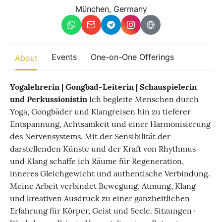
Other
München, Germany
Find trending events
world wide
A global view of gatherings where connection, presence, and
Events
One-on-One Offerings
About
growth are actively unfolding.
Yogalehrerin | Gongbad-Leiterin | Schauspielerin
und Perkussionistin
Ich begleite Menschen durch
Yoga, Gongbäder und Klangreisen hin zu tieferer
Entspannung, Achtsamkeit und einer Harmonisierung
des Nervensystems. Mit der Sensibilität der
darstellenden Künste und der Kraft von Rhythmus
und Klang schaffe ich Räume für Regeneration,
inneres Gleichgewicht und authentische Verbindung.
Meine Arbeit verbindet Bewegung, Atmung, Klang
und kreativen Ausdruck zu einer ganzheitlichen
Erfahrung für Körper, Geist und Seele. Sitzungen ·