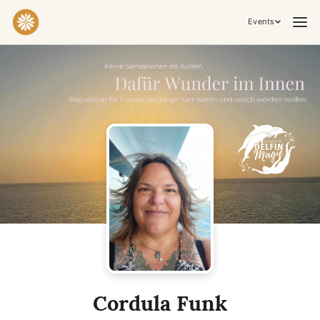
Events
Practices & Inner Work
Yoga
Meditation
Breathwork
Embodiment
Tantra
Ceremony, Music & Movement
Kirtan
Sound Healing
Cacao Ceremony
Conscious Dance
Temple Night
Transformative & Collective Experiences
Cordula Funk
Retreat
Festival