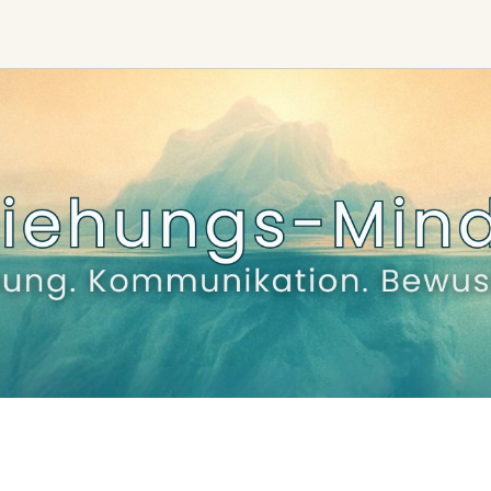
Ceremony, Music &
Transformative &
Movement
Collective
Experiences
Kirtan
Sound Healing
Retreat
Cacao Ceremony
Festival
Conscious Dance
Other
Temple Night