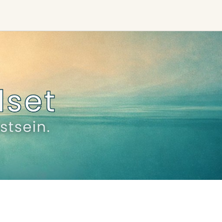
Find trending events
world wide
A global view of gatherings where
connection, presence, and growth
are actively unfolding.