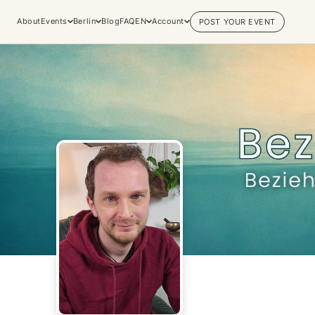
About
Events
Berlin
Blog
FAQ
EN
Account
POST YOUR EVENT
Explore
Practices & Inner
Experiences
Work
Discover conscious events, life
Yoga
changing retreats, and private
Meditation
sessions across the world's most
Breathwork
vibrant spiritual hubs.
Embodiment
Browse all categories
Tantra