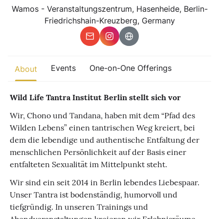
Other
Wamos - Veranstaltungszentrum, Hasenheide, Berlin-
Friedrichshain-Kreuzberg, Germany
Find trending events
world wide
A global view of gatherings where connection, presence, and
growth are actively unfolding.
Events
One-on-One Offerings
About
Wild Life Tantra Institut Berlin stellt sich vor
Wir, Chono und Tandana, haben mit dem “Pfad des
Wilden Lebens” einen tantrischen Weg kreiert, bei
dem die lebendige und authentische Entfaltung der
menschlichen Persönlichkeit auf der Basis einer
entfalteten Sexualität im Mittelpunkt steht.
Wir sind ein seit 2014 in Berlin lebendes Liebespaar.
Unser Tantra ist bodenständig, humorvoll und
tiefgründig. In unseren Trainings und