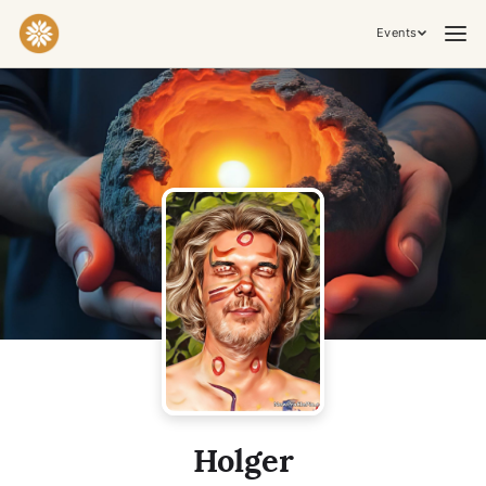
Events
Practices & Inner Work
Yoga
Meditation
Breathwork
Embodiment
Tantra
Ceremony, Music & Movement
Kirtan
Sound Healing
Cacao Ceremony
Conscious Dance
Temple Night
Transformative & Collective Experiences
Holger
Retreat
Festival