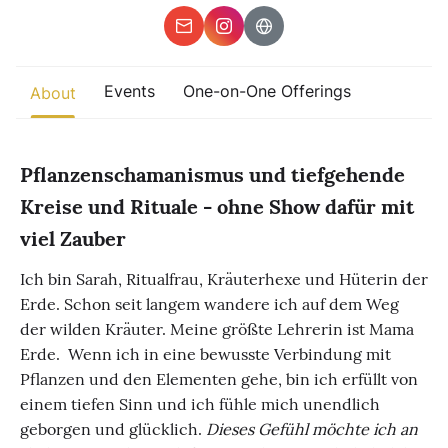
Other
Find trending events
Events
One-on-One Offerings
world wide
About
A global view of gatherings where connection, presence, and
growth are actively unfolding.
Pflanzenschamanismus und tiefgehende
Kreise und Rituale - ohne Show dafür mit
viel Zauber
Ich bin Sarah, Ritualfrau, Kräuterhexe und Hüterin der
Erde. ​ Schon seit langem wandere ich auf dem Weg
der wilden Kräuter. Meine größte Lehrerin ist Mama
Erde. Wenn ich in eine bewusste Verbindung mit
Pflanzen und den Elementen gehe, bin ich erfüllt von
einem tiefen Sinn und ich fühle mich unendlich
geborgen und glücklich. ​
Dieses Gefühl möchte ich an