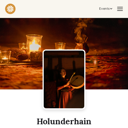
Events
Practices & Inner Work
Yoga
Meditation
Breathwork
Embodiment
Tantra
Ceremony, Music & Movement
Kirtan
Sound Healing
Cacao Ceremony
Conscious Dance
Temple Night
Transformative & Collective Experiences
Holunderhain
Retreat
Festival