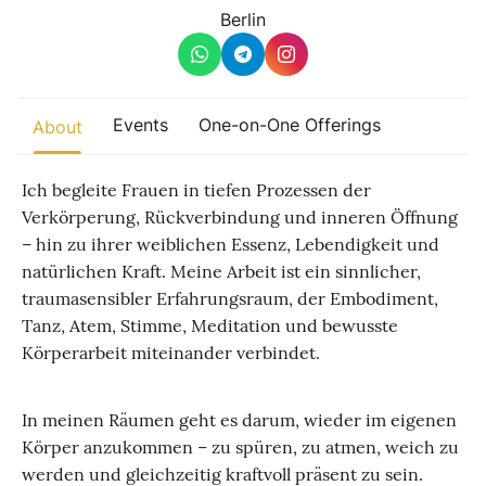
Other
Berlin
Find trending events
world wide
A global view of gatherings where connection, presence, and
Events
One-on-One Offerings
About
growth are actively unfolding.
Ich begleite Frauen in tiefen Prozessen der
Verkörperung, Rückverbindung und inneren Öffnung
– hin zu ihrer weiblichen Essenz, Lebendigkeit und
natürlichen Kraft. Meine Arbeit ist ein sinnlicher,
traumasensibler Erfahrungsraum, der Embodiment,
Tanz, Atem, Stimme, Meditation und bewusste
Körperarbeit miteinander verbindet.
In meinen Räumen geht es darum, wieder im eigenen
Körper anzukommen – zu spüren, zu atmen, weich zu
werden und gleichzeitig kraftvoll präsent zu sein.