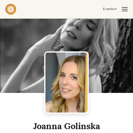
Events
Practices & Inner Work
Yoga
Meditation
Breathwork
Embodiment
Tantra
Ceremony, Music & Movement
Kirtan
Sound Healing
Cacao Ceremony
Conscious Dance
Temple Night
Transformative & Collective Experiences
Joanna Golinska
Retreat
Festival