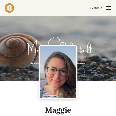
Events
Practices & Inner Work
Yoga
Meditation
Breathwork
Embodiment
Tantra
Ceremony, Music & Movement
Kirtan
Sound Healing
Cacao Ceremony
Conscious Dance
Temple Night
Transformative & Collective Experiences
Maggie
Retreat
Festival