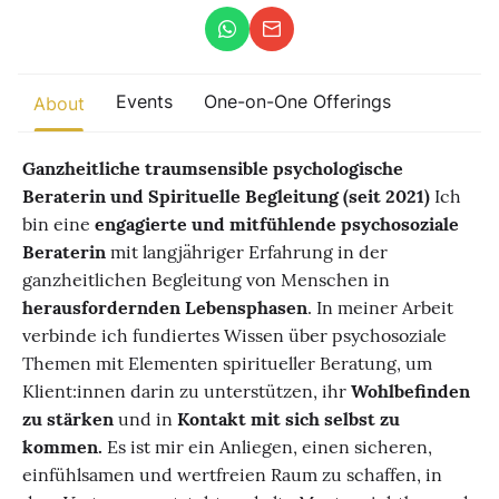
Other
Find trending events
Events
One-on-One Offerings
world wide
About
A global view of gatherings where connection, presence, and
growth are actively unfolding.
Ganzheitliche traumsensible psychologische
Beraterin und Spirituelle Begleitung (seit 2021)
Ich
bin eine
engagierte und mitfühlende psychosoziale
Beraterin
mit langjähriger Erfahrung in der
ganzheitlichen Begleitung von Menschen in
herausfordernden Lebensphasen
. In meiner Arbeit
verbinde ich fundiertes Wissen über psychosoziale
Themen mit Elementen spiritueller Beratung, um
Klient:innen darin zu unterstützen, ihr
Wohlbefinden
zu stärken
und in
Kontakt mit sich selbst zu
kommen.
Es ist mir ein Anliegen, einen sicheren,
einfühlsamen und wertfreien Raum zu schaffen, in