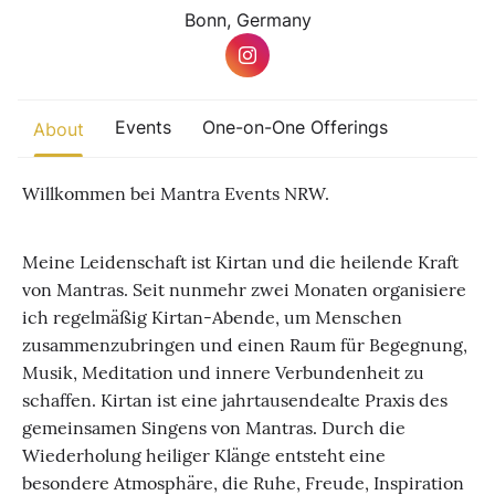
Other
Bonn, Germany
Find trending events
world wide
A global view of gatherings where connection, presence, and
Events
One-on-One Offerings
About
growth are actively unfolding.
Willkommen bei Mantra Events NRW.
Meine Leidenschaft ist Kirtan und die heilende Kraft
von Mantras. Seit nunmehr zwei Monaten organisiere
ich regelmäßig Kirtan-Abende, um Menschen
zusammenzubringen und einen Raum für Begegnung,
Musik, Meditation und innere Verbundenheit zu
schaffen. Kirtan ist eine jahrtausendealte Praxis des
gemeinsamen Singens von Mantras. Durch die
Wiederholung heiliger Klänge entsteht eine
besondere Atmosphäre, die Ruhe, Freude, Inspiration