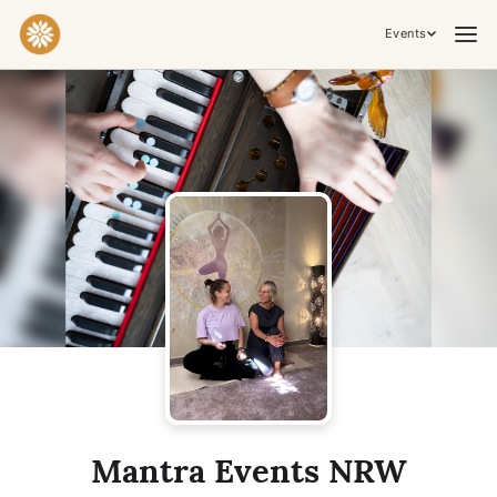
Events
Practices & Inner Work
Yoga
Meditation
Breathwork
Embodiment
Tantra
Ceremony, Music & Movement
Kirtan
Sound Healing
Cacao Ceremony
Conscious Dance
Temple Night
Transformative & Collective Experiences
Mantra Events NRW
Retreat
Festival