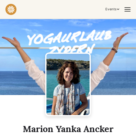
Events
Practices & Inner Work
Yoga
Meditation
Breathwork
Embodiment
Tantra
Ceremony, Music & Movement
Kirtan
Sound Healing
Cacao Ceremony
Conscious Dance
Temple Night
Transformative & Collective Experiences
Marion Yanka Ancker
Retreat
Festival