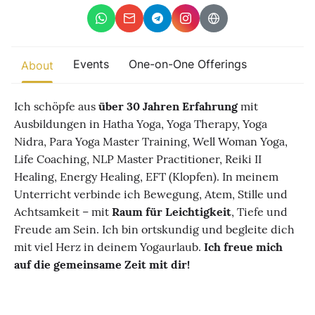
Other
Find trending events
Events
One-on-One Offerings
world wide
About
A global view of gatherings where connection, presence, and
growth are actively unfolding.
Ich schöpfe aus
über 30 Jahren Erfahrung
mit
Ausbildungen in Hatha Yoga, Yoga Therapy, Yoga
Nidra, Para Yoga Master Training, Well Woman Yoga,
Life Coaching, NLP Master Practitioner, Reiki II
Healing, Energy Healing, EFT (Klopfen). In meinem
Unterricht verbinde ich Bewegung, Atem, Stille und
Achtsamkeit – mit
Raum für Leichtigkeit
, Tiefe und
Freude am Sein. Ich bin ortskundig und begleite dich
mit viel Herz in deinem Yogaurlaub.
Ich freue mich
auf die gemeinsame Zeit mit dir!