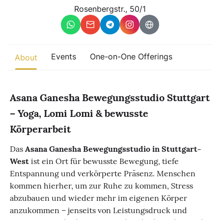
Other
Rosenbergstr., 50/1
Find trending events
world wide
A global view of gatherings where connection, presence, and
Events
One-on-One Offerings
About
growth are actively unfolding.
Asana Ganesha Bewegungsstudio Stuttgart
– Yoga, Lomi Lomi & bewusste
Körperarbeit
Das
Asana Ganesha Bewegungsstudio in Stuttgart-
West
ist ein Ort für bewusste Bewegung, tiefe
Entspannung und verkörperte Präsenz. Menschen
kommen hierher, um zur Ruhe zu kommen, Stress
abzubauen und wieder mehr im eigenen Körper
anzukommen – jenseits von Leistungsdruck und