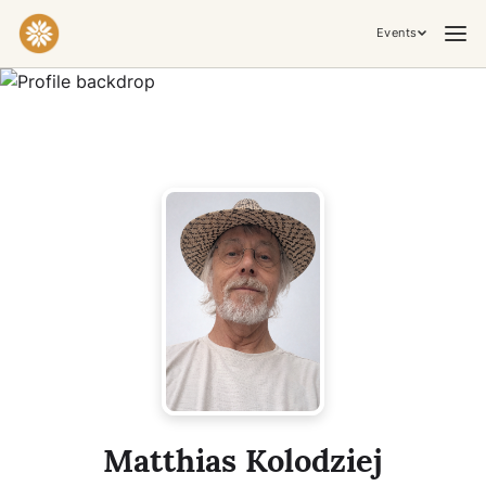
Events
Practices & Inner Work
Yoga
Meditation
Breathwork
Embodiment
Tantra
Ceremony, Music & Movement
Kirtan
Sound Healing
Cacao Ceremony
Conscious Dance
Temple Night
Transformative & Collective Experiences
Matthias Kolodziej
Retreat
Festival