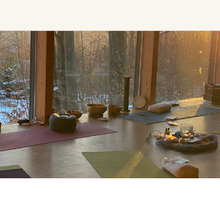
Ceremony, Music &
Transformative &
Movement
Collective
Experiences
Kirtan
Sound Healing
Retreat
Cacao Ceremony
Festival
Conscious Dance
Other
Temple Night