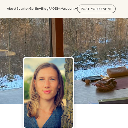
About
Events
Berlin
Blog
FAQ
EN
Account
POST YOUR EVENT
Explore
Practices & Inner
Experiences
Work
Discover conscious events, life
Yoga
changing retreats, and private
Meditation
sessions across the world's most
Breathwork
vibrant spiritual hubs.
Embodiment
Browse all categories
Tantra