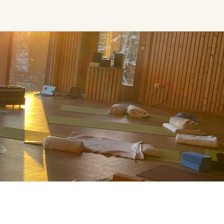
Find trending events
world wide
A global view of gatherings where
connection, presence, and growth
are actively unfolding.