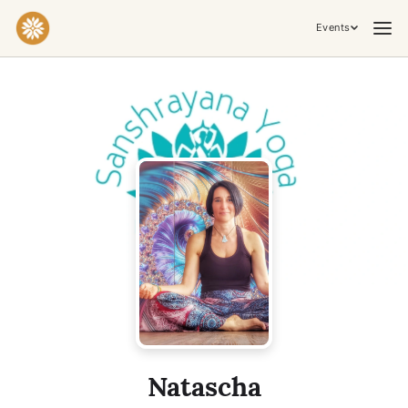
Events
Practices & Inner Work
Yoga
Meditation
Breathwork
Embodiment
Tantra
Ceremony, Music & Movement
Kirtan
Sound Healing
Cacao Ceremony
Conscious Dance
Temple Night
Transformative & Collective Experiences
Natascha
Retreat
Festival