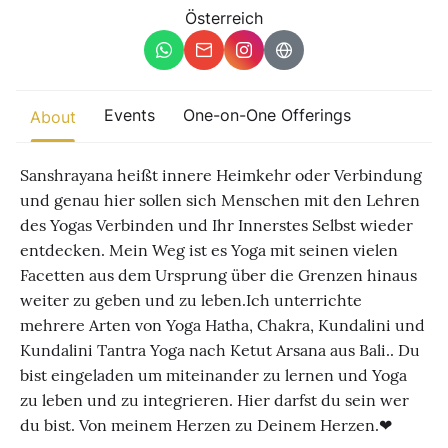
Other
Österreich
Find trending events
world wide
A global view of gatherings where connection, presence, and
Events
One-on-One Offerings
About
growth are actively unfolding.
Sanshrayana heißt innere Heimkehr oder Verbindung
und genau hier sollen sich Menschen mit den Lehren
des Yogas Verbinden und Ihr Innerstes Selbst wieder
entdecken. Mein Weg ist es Yoga mit seinen vielen
Facetten aus dem Ursprung über die Grenzen hinaus
weiter zu geben und zu leben.Ich unterrichte
mehrere Arten von Yoga Hatha, Chakra, Kundalini und
Kundalini Tantra Yoga nach Ketut Arsana aus Bali.. Du
bist eingeladen um miteinander zu lernen und Yoga
zu leben und zu integrieren. Hier darfst du sein wer
du bist. Von meinem Herzen zu Deinem Herzen.❤