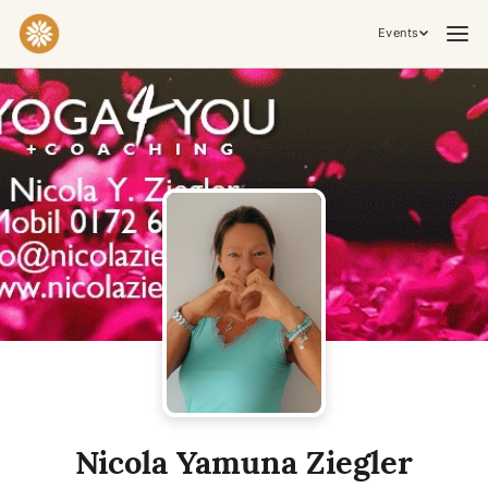
Events
Practices & Inner Work
Yoga
Meditation
Breathwork
Embodiment
Tantra
Ceremony, Music & Movement
Kirtan
Sound Healing
Cacao Ceremony
Conscious Dance
Temple Night
Transformative & Collective Experiences
Nicola Yamuna Ziegler
Retreat
Festival