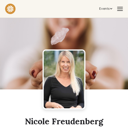
Events
Practices & Inner Work
Yoga
Meditation
Breathwork
Embodiment
Tantra
Ceremony, Music & Movement
Kirtan
Sound Healing
Cacao Ceremony
Conscious Dance
Temple Night
Transformative & Collective Experiences
Nicole Freudenberg
Retreat
Festival