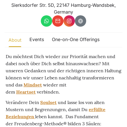
Other
Sierksdorfer Str. 5D, 22147 Hamburg-Wandsbek,
Germany
Find trending events
world wide
A global view of gatherings where connection, presence, and
growth are actively unfolding.
Events
One-on-One Offerings
About
Du möchtest Dich wieder zur Priorität machen und
dabei noch über Dich selbst hinauswachsen? Mit
unseren Gedanken und der richtigen inneren Haltung
können wir unser Leben nachhaltig transformieren
und das
Mindset
wieder mit
dem
Heartset
verbinden.
Verändere Dein
Soulset
und lasse los von alten
Mustern und Begrenzungen, damit Du
erfüllte
Beziehungen
leben kannst. Das Fundament
der Freudenberg-Methode® bilden 3 Säulen: