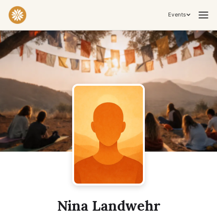
Events
Practices & Inner Work
Yoga
Meditation
Breathwork
Embodiment
Tantra
Ceremony, Music & Movement
Kirtan
Sound Healing
Cacao Ceremony
Conscious Dance
Temple Night
Transformative & Collective Experiences
Nina Landwehr
Retreat
Festival