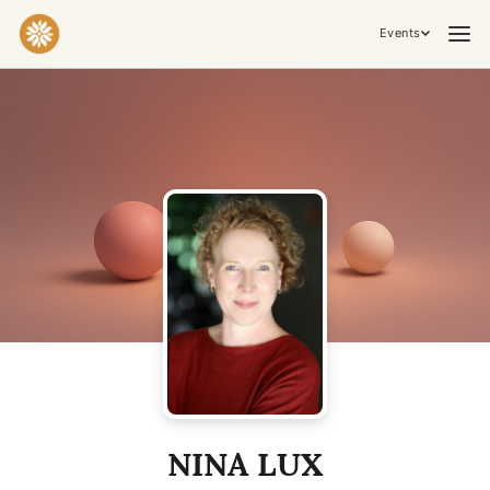
Events
Practices & Inner Work
Yoga
Meditation
Breathwork
Embodiment
Tantra
Ceremony, Music & Movement
Kirtan
Sound Healing
Cacao Ceremony
Conscious Dance
Temple Night
Transformative & Collective Experiences
NINA LUX
Retreat
Festival