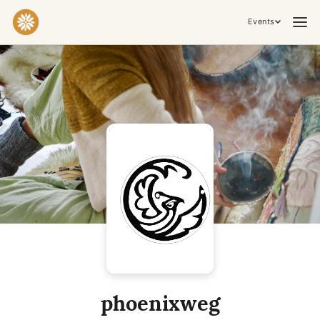
Events
Practices & Inner Work
Yoga
Meditation
Breathwork
Embodiment
Tantra
Ceremony, Music & Movement
Kirtan
Sound Healing
Cacao Ceremony
Conscious Dance
Temple Night
Transformative & Collective Experiences
phoenixweg
Retreat
Festival