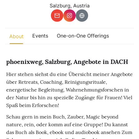
Other
Salzburg, Austria
Find trending events
world wide
A global view of gatherings where connection, presence, and
Events
One-on-One Offerings
About
growth are actively unfolding.
phoenixweg, Salzburg, Angebote in DACH
Hier stehen siehst du eine Übersicht meiner Angebote
über Retreats, Coaching, Reinigungsrituale,
energetische Begleitung, Wahrnehmungsforschen in
der Natur bis hin zu spezielle Zugänge für Frauen! Viel
Spaß beim Erforschen!
Schau gern in mein Buch, Zauber, Magic beyond
nature, rein, oder komm auf eine Gruppe! Du kannst
das Buch als Book, ebook und audiobook ansehen Zum