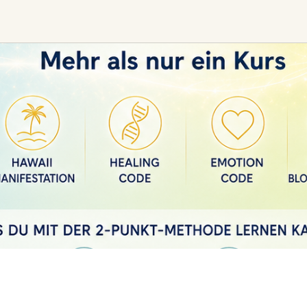
Ceremony, Music &
Transformative &
Movement
Collective
Experiences
Kirtan
Sound Healing
Retreat
Cacao Ceremony
Festival
Conscious Dance
Other
Temple Night