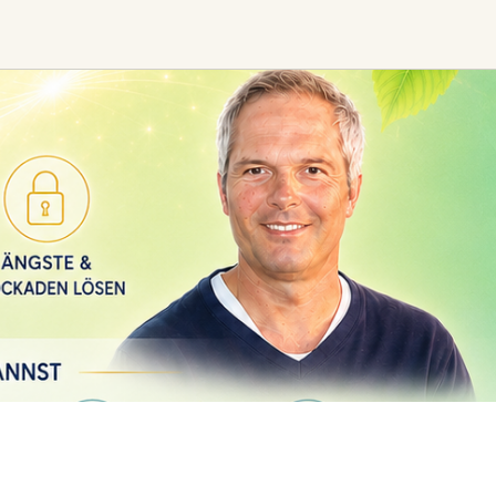
Find trending events
world wide
A global view of gatherings where
connection, presence, and growth
are actively unfolding.