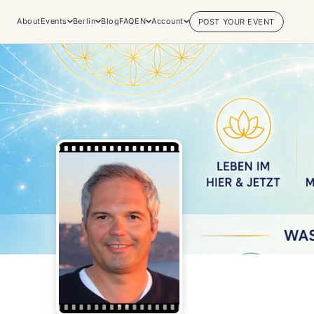
About
Events
Berlin
Blog
FAQ
EN
Account
POST YOUR EVENT
Explore
Practices & Inner
Experiences
Work
Discover conscious events, life
Yoga
changing retreats, and private
Meditation
sessions across the world's most
Breathwork
vibrant spiritual hubs.
Embodiment
Browse all categories
Tantra