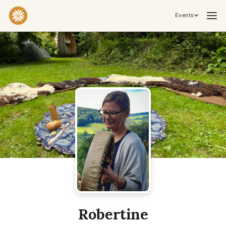
Events
Practices & Inner Work
Yoga
Meditation
Breathwork
Embodiment
Tantra
Ceremony, Music & Movement
Kirtan
Sound Healing
Cacao Ceremony
Conscious Dance
Temple Night
Transformative & Collective Experiences
Robertine
Retreat
Festival