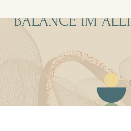
Ceremony, Music &
Transformative &
Movement
Collective
Experiences
Kirtan
Sound Healing
Retreat
Cacao Ceremony
Festival
Conscious Dance
Other
Temple Night