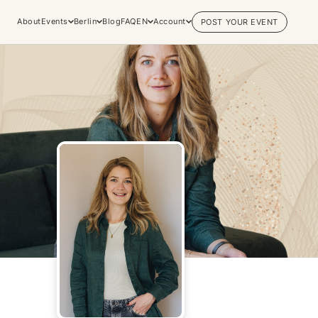
About
Events
Berlin
Blog
FAQ
EN
Account
POST YOUR EVENT
Explore
Practices & Inner
Experiences
Work
Discover conscious events, life
Yoga
changing retreats, and private
Meditation
sessions across the world's most
Breathwork
vibrant spiritual hubs.
Embodiment
Browse all categories
Tantra