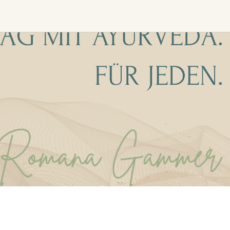
Find trending events
world wide
A global view of gatherings where
connection, presence, and growth
are actively unfolding.