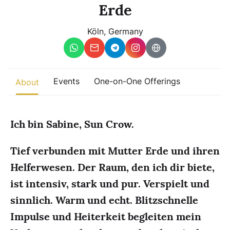
Other
Erde
Köln, Germany
Find trending events
world wide
A global view of gatherings where connection, presence, and
growth are actively unfolding.
Events
One-on-One Offerings
About
Ich bin Sabine, Sun Crow.
Tief verbunden mit Mutter Erde und ihren
Helferwesen. Der Raum, den ich dir biete,
ist intensiv, stark und pur. Verspielt und
sinnlich. Warm und echt. Blitzschnelle
Impulse und Heiterkeit begleiten mein