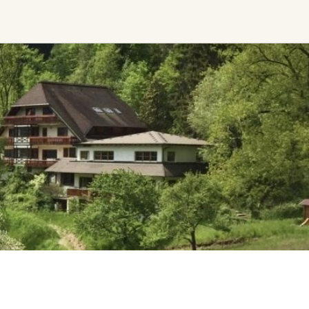
Find trending events
world wide
A global view of gatherings where
connection, presence, and growth
are actively unfolding.