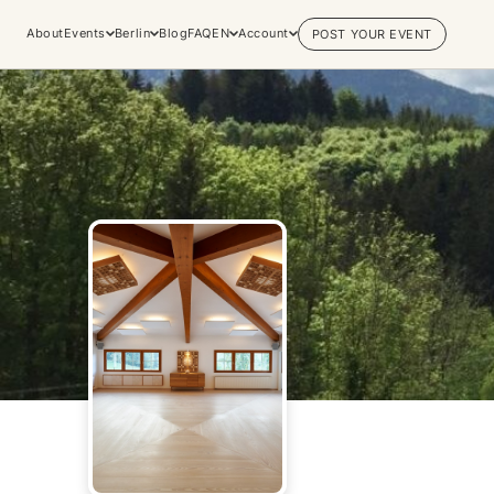
About
Events
Berlin
Blog
FAQ
EN
Account
POST YOUR EVENT
Explore
Practices & Inner
Experiences
Work
Discover conscious events, life
Yoga
changing retreats, and private
Meditation
sessions across the world's most
Breathwork
vibrant spiritual hubs.
Embodiment
Browse all categories
Tantra