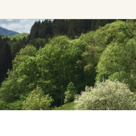
Ceremony, Music &
Transformative &
Movement
Collective
Experiences
Kirtan
Sound Healing
Retreat
Cacao Ceremony
Festival
Conscious Dance
Other
Temple Night