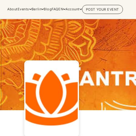
About
Events
Berlin
Blog
FAQ
EN
Account
POST YOUR EVENT
Explore
Practices & Inner
Experiences
Work
Discover conscious events, life
Yoga
changing retreats, and private
Meditation
sessions across the world's most
Breathwork
vibrant spiritual hubs.
Embodiment
Browse all categories
Tantra