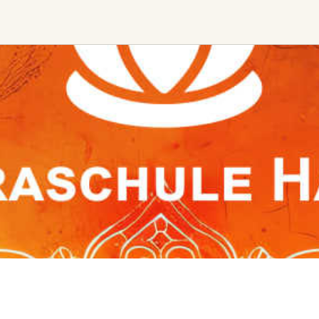
Ceremony, Music &
Transformative &
Movement
Collective
Experiences
Kirtan
Sound Healing
Retreat
Cacao Ceremony
Festival
Conscious Dance
Other
Temple Night