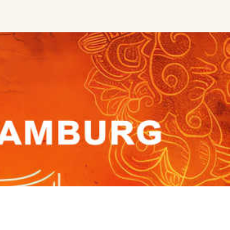
Find trending events
world wide
A global view of gatherings where
connection, presence, and growth
are actively unfolding.