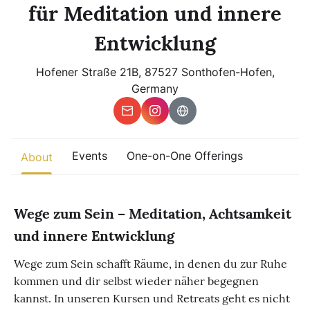
Other
für Meditation und innere
Entwicklung
Find trending events
world wide
Hofener Straße 21B, 87527 Sonthofen-Hofen,
A global view of gatherings where connection, presence, and
growth are actively unfolding.
Germany
Events
One-on-One Offerings
About
Wege zum Sein – Meditation, Achtsamkeit
und innere Entwicklung
Wege zum Sein schafft Räume, in denen du zur Ruhe
kommen und dir selbst wieder näher begegnen
kannst. In unseren Kursen und Retreats geht es nicht