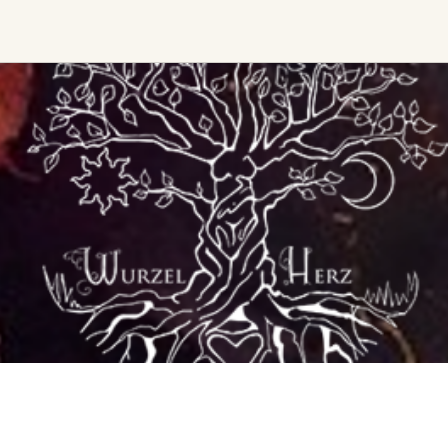
Ceremony, Music &
Transformative &
Movement
Collective
Experiences
Kirtan
Sound Healing
Retreat
Cacao Ceremony
Festival
Conscious Dance
Other
Temple Night