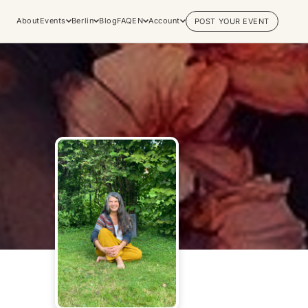
About
Events
Berlin
Blog
FAQ
EN
Account
POST YOUR EVENT
Explore
Practices & Inner
Experiences
Work
Discover conscious events, life
Yoga
changing retreats, and private
Meditation
sessions across the world's most
Breathwork
vibrant spiritual hubs.
Embodiment
Browse all categories
Tantra