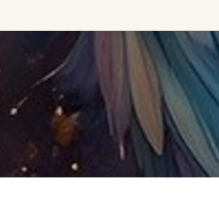
Find trending events
world wide
A global view of gatherings where
connection, presence, and growth
are actively unfolding.