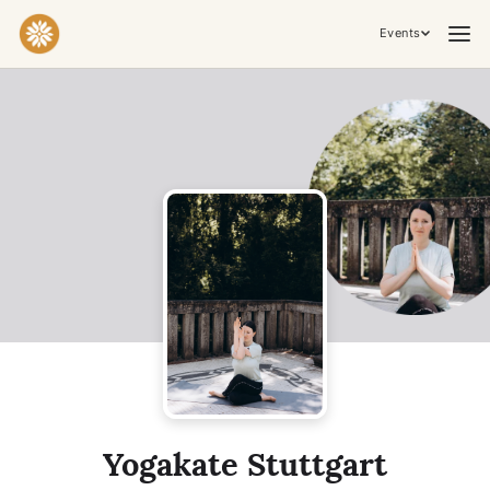
Events
Practices & Inner Work
Yoga
Meditation
Breathwork
Embodiment
Tantra
Ceremony, Music & Movement
Kirtan
Sound Healing
Cacao Ceremony
Conscious Dance
Temple Night
Transformative & Collective Experiences
Yogakate Stuttgart
Retreat
Festival