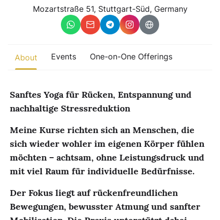
Other
Mozartstraße 51, Stuttgart-Süd, Germany
Find trending events
world wide
A global view of gatherings where connection, presence, and
Events
One-on-One Offerings
About
growth are actively unfolding.
Sanftes Yoga für Rücken, Entspannung und
nachhaltige Stressreduktion
Meine Kurse richten sich an Menschen, die
sich wieder wohler im eigenen Körper fühlen
möchten – achtsam, ohne Leistungsdruck und
mit viel Raum für individuelle Bedürfnisse.
Der Fokus liegt auf rückenfreundlichen
Bewegungen, bewusster Atmung und sanfter