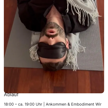
Wann:
Samstag, 06.06.2026 von 18.00 bis 20.30 Uhr
Der Atem ist weit mehr als eine automatische
Körperfunktion. Er verbindet Körper und Geist und
beeinflusst, oft unbewusst, unsere Emotionen, unseren
inneren Zustand und unser Erleben im Moment.
Moderne Forschung aus den Bereichen
Neurowissenschaften und somatische Ansätze zeigen,
wie bewusstes Atmen diese Verbindung stärken kann.
In dieser Session verbinden sich Conscious Connected
Breathwork und Embodiment-Praktiken, um einen
direkten, erfahrbaren Zugang zu dieser inneren
Verbindung zu schaffen - achtsam, sicher und
körperorientiert.
Ablauf
18:00 – ca. 19:00 Uhr | Ankommen & Embodiment Wir