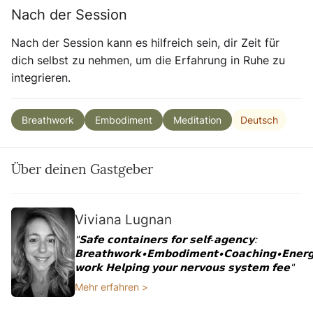
Nach der Session
Nach der Session kann es hilfreich sein, dir Zeit für
dich selbst zu nehmen, um die Erfahrung in Ruhe zu
integrieren.
Deutsch
Breathwork
Embodiment
Meditation
Über deinen Gastgeber
Viviana Lugnan
"𝗦𝗮𝗳𝗲 𝗰𝗼𝗻𝘁𝗮𝗶𝗻𝗲𝗿𝘀 𝗳𝗼𝗿 𝘀𝗲𝗹𝗳‑𝗮𝗴𝗲𝗻𝗰𝘆:
𝗕𝗿𝗲𝗮𝘁𝗵𝘄𝗼𝗿𝗸•𝗘𝗺𝗯𝗼𝗱𝗶𝗺𝗲𝗻𝘁•𝗖𝗼𝗮𝗰𝗵𝗶𝗻𝗴•𝗘𝗻𝗲𝗿
𝘄𝗼𝗿𝗸 𝗛𝗲𝗹𝗽𝗶𝗻𝗴 𝘆𝗼𝘂𝗿 𝗻𝗲𝗿𝘃𝗼𝘂𝘀 𝘀𝘆𝘀𝘁𝗲𝗺 𝗳𝗲𝗲"
Mehr erfahren >