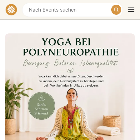
Einzeltermin: POLYNEUROPATHIE
Workshop-Reihe: Yoga bei und nach
Krebs 17.08.2026
Heute
Morgen
Wochenende
Wagrainstraße 36, Stuttgart-Mühlhausen,
Germany
€27.9
Workshop-Reihe: Yoga bei und nach Krebs