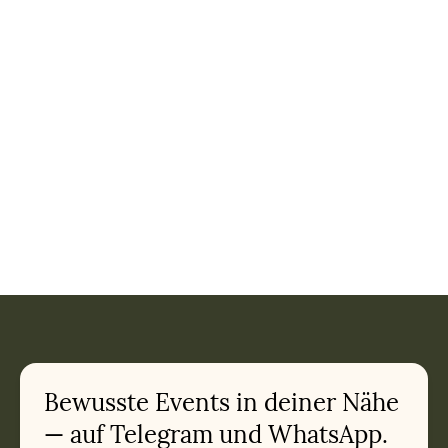
Event: Einzeltermin: POLYNEUROPATHIE Workshop-Reihe: Yo
Current appointment
in Stuttgart
Monday, August 17, 2026 at 6:00 PM
Related appointments
Bewusste Events in deiner Nähe
— auf Telegram und WhatsApp.