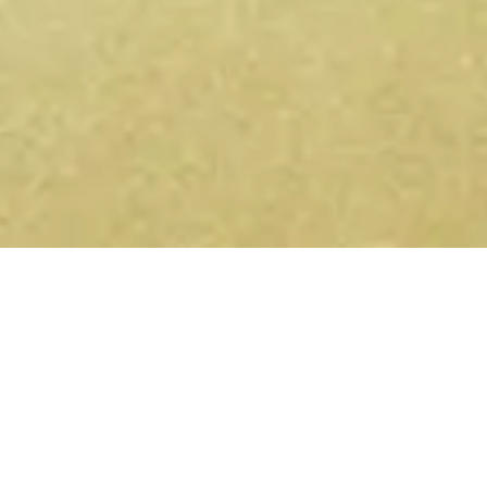
Bewusste Events in deiner Nähe
— auf Telegram und WhatsApp.
Yoga-Retreats, Sound Healing, Ecstatic Dance,
Breathwork – jede Woche neu. Tritt dem Kanal bei und
sie kommen direkt zu dir.