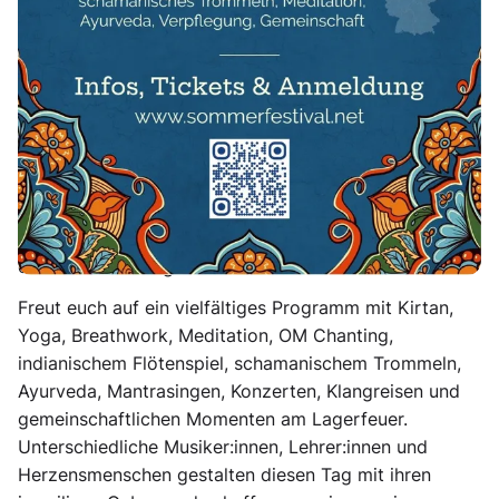
Ein einzigartiger Sommertag voller Musik, Bhakti,
Gemeinschaft und Natur – an einem Ort zum
Ankommen, Durchatmen und Verbinden.
Mitten im Sommer laden wir euch herzlich zu einem
besonderen Sommerfest auf dem wunderschönen
Hannemanns Hof in Ostholstein ein. Umgeben von
Natur entsteht ein liebevoll gestalteter Raum für
Begegnung, Inspiration und gemeinsames Erleben –
offen für alle Menschen, unabhängig von Herkunft
oder Vorerfahrung.
Freut euch auf ein vielfältiges Programm mit Kirtan,
Yoga, Breathwork, Meditation, OM Chanting,
indianischem Flötenspiel, schamanischem Trommeln,
Ayurveda, Mantrasingen, Konzerten, Klangreisen und
gemeinschaftlichen Momenten am Lagerfeuer.
Unterschiedliche Musiker:innen, Lehrer:innen und
Herzensmenschen gestalten diesen Tag mit ihren