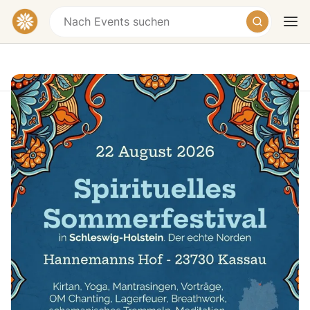
Spirituelles Sommerfest Ostholstein
Plunkauer Weg, Altenkrempe-Kassau, Germany
€29 – €59
Heute
Morgen
Wochenende
🌿 Spirituelles Sommerfestival Ostholstein
🌿
22. August 2026 · Hannemanns Hof · Kassau
(23730 Ostholstein)