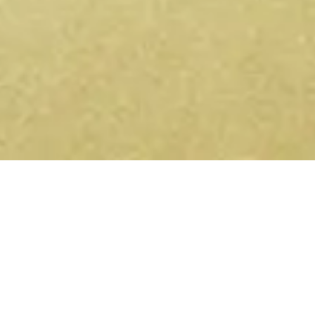
Bewusste Events in deiner Nähe
— auf Telegram und WhatsApp.
Yoga-Retreats, Sound Healing, Ecstatic Dance,
Breathwork – jede Woche neu. Tritt dem Kanal bei und
sie kommen direkt zu dir.