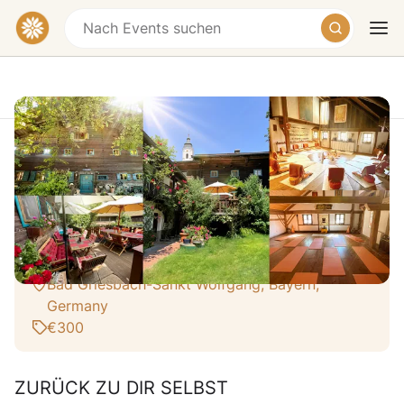
Yoga- und Meditations-Retreat im
Alten Pilgerhof, Bayern mit Veronika
Rössl
Heute
Morgen
Wochenende
Alter Pilgerhof St. Wolfgang, Sankt Wolfgang,
Bad Griesbach-Sankt Wolfgang, Bayern,
Germany
€300
ZURÜCK ZU DIR SELBST