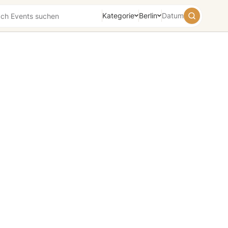
Kategorie
Berlin
Datum
August
2026
Su
Mo
Tu
We
Th
Fr
Sa
26
27
28
29
30
31
1
2
3
4
5
6
7
8
9
10
11
12
13
14
15
16
17
18
19
20
21
22
23
24
25
26
27
28
29
30
31
1
2
3
4
5
Heute
Morgen
Wochenende