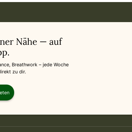
art
iner Nähe — auf
p.
Dance, Breathwork – jede Woche
rekt zu dir.
reten