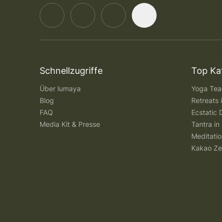
Schnellzugriffe
Top Ka
Über lumaya
Yoga Teac
Blog
Retreats
FAQ
Ecstatic 
Media Kit & Presse
Tantra in 
Meditatio
Kakao Ze