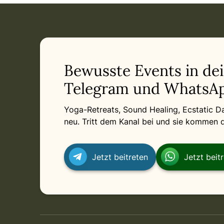
Event: Yogalehrer-Ausbildung mit Spiraldynamik® in Stuttg
Current appointment
in Stuttgart
Wednesday, November 11, 2026 at 8:00 AM
Related appointments
Bewusste Events in de
Telegram und WhatsAp
Yoga-Retreats, Sound Healing, Ecstatic 
neu. Tritt dem Kanal bei und sie kommen di
Jetzt beitreten
Jetzt beit