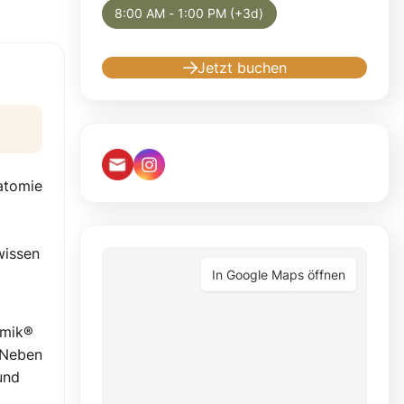
8:00 AM - 1:00 PM (+3d)
Jetzt buchen
atomie
wissen
In Google Maps öffnen
amik®
 Neben
und