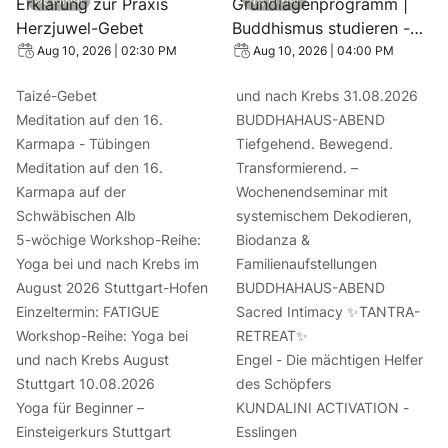
Erklärung zur Praxis
Grundlagenprogramm |
Herzjuwel-Gebet
Buddhismus studieren -
Acht Schritte zum Glück
Aug 10, 2026 | 02:30 PM
Aug 10, 2026 | 04:00 PM
Taizé-Gebet
und nach Krebs 31.08.2026
Meditation auf den 16.
BUDDHAHAUS-ABEND
Karmapa - Tübingen
Tiefgehend. Bewegend.
Meditation auf den 16.
Transformierend. –
Karmapa auf der
Wochenendseminar mit
Schwäbischen Alb
systemischem Dekodieren,
5-wöchige Workshop-Reihe:
Biodanza &
Yoga bei und nach Krebs im
Familienaufstellungen
August 2026 Stuttgart-Hofen
BUDDHAHAUS-ABEND
Einzeltermin: FATIGUE
Sacred Intimacy ✨TANTRA-
Workshop-Reihe: Yoga bei
RETREAT✨
und nach Krebs August
Engel - Die mächtigen Helfer
Stuttgart 10.08.2026
des Schöpfers
Yoga für Beginner –
KUNDALINI ACTIVATION -
Einsteigerkurs Stuttgart
Esslingen