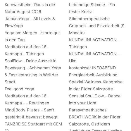
Kornwestheim- Raus in die
Lebendige Stimme – Ein
Natur August 2026
fester Kreis:
JamunaYoga - All Levels &
Stimmtherapeutische
FlowYoga
Gruppen- und Einzelarbeit (9
Yoga am Morgen - starte gut
Monate)
in den Tag
KUNDALINI ACTIVATION -
Meditation auf den 16.
Tübingen
Karmapa - Tübingen
KUNDALINI ACTIVATION -
SoulFlow – Deine Auszeit in
Ulm
Bewegung - Achtsames Yoga
kostenloser INFOABEND
& Faszientraining in Weil der
Energiearbeit-Ausbildung
Stadt
Spezial-Wellness-Klangreise
Feel good Yoga
in der Filder-Salzgrotte
Meditation auf den 16.
Sensual Soul Glow – Dance
Karmapa - - Reutlingen
into your Light
Mind|Body|Pilates – Sanft
Parasympathisches
gestärkt & bewusst bewegt
BREATHWORK in der Filder
TANZREISE Stuttgart mit GEM
Salzgrotte, Ostfildern
🤍
Ausbildung Essener Healing