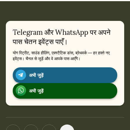
Telegram और WhatsApp पर अपने
पास चेतन इवेंट्स पाएँ।
योग रिट्रीट, साउंड हीलिंग, एक्स्टैटिक डांस, ब्रेथवर्क — हर हफ़्ते नए
इवेंट्स। चैनल से जुड़ें और वे आपके पास आएँगे।
अभी जुड़ें
अभी जुड़ें