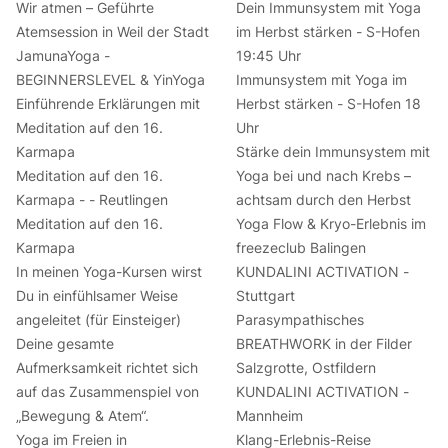
Wir atmen – Geführte
Dein Immunsystem mit Yoga
Atemsession in Weil der Stadt
im Herbst stärken - S-Hofen
JamunaYoga -
19:45 Uhr
BEGINNERSLEVEL & YinYoga
Immunsystem mit Yoga im
Einführende Erklärungen mit
Herbst stärken - S-Hofen 18
Meditation auf den 16.
Uhr
Karmapa
Stärke dein Immunsystem mit
Meditation auf den 16.
Yoga bei und nach Krebs –
Karmapa - - Reutlingen
achtsam durch den Herbst
Meditation auf den 16.
Yoga Flow & Kryo-Erlebnis im
Karmapa
freezeclub Balingen
In meinen Yoga-Kursen wirst
KUNDALINI ACTIVATION -
Du in einfühlsamer Weise
Stuttgart
angeleitet (für Einsteiger)
Parasympathisches
Deine gesamte
BREATHWORK in der Filder
Aufmerksamkeit richtet sich
Salzgrotte, Ostfildern
auf das Zusammenspiel von
KUNDALINI ACTIVATION -
„Bewegung & Atem“.
Mannheim
Yoga im Freien in
Klang-Erlebnis-Reise