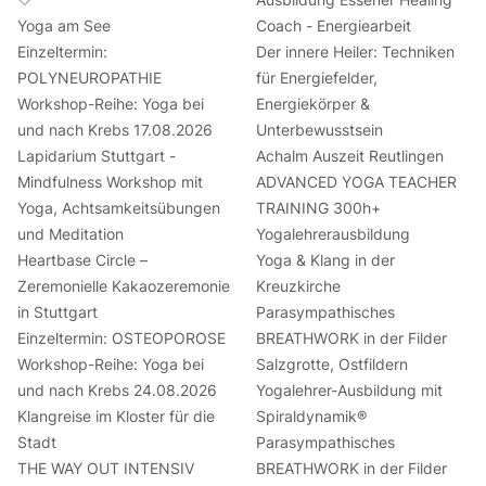
Yoga am See
Coach - Energiearbeit
Einzeltermin:
Der innere Heiler: Techniken
POLYNEUROPATHIE
für Energiefelder,
Workshop-Reihe: Yoga bei
Energiekörper &
und nach Krebs 17.08.2026
Unterbewusstsein
Lapidarium Stuttgart -
Achalm Auszeit Reutlingen
Mindfulness Workshop mit
ADVANCED YOGA TEACHER
Yoga, Achtsamkeitsübungen
TRAINING 300h+
und Meditation
Yogalehrerausbildung
Heartbase Circle –
Yoga & Klang in der
Zeremonielle Kakaozeremonie
Kreuzkirche
in Stuttgart
Parasympathisches
Einzeltermin: OSTEOPOROSE
BREATHWORK in der Filder
Workshop-Reihe: Yoga bei
Salzgrotte, Ostfildern
und nach Krebs 24.08.2026
Yogalehrer-Ausbildung mit
Klangreise im Kloster für die
Spiraldynamik®
Stadt
Parasympathisches
THE WAY OUT INTENSIV
BREATHWORK in der Filder