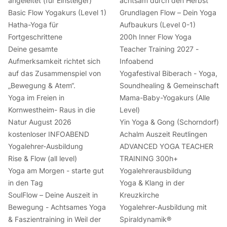
angeleitet (für Einsteiger)
achtsam durch den Herbst
Basic Flow Yogakurs (Level 1)
Grundlagen Flow – Dein Yoga
Hatha-Yoga für
Aufbaukurs (Level 0-1)
Fortgeschrittene
200h Inner Flow Yoga
Deine gesamte
Teacher Training 2027 -
Aufmerksamkeit richtet sich
Infoabend
auf das Zusammenspiel von
Yogafestival Biberach - Yoga,
„Bewegung & Atem“.
Soundhealing & Gemeinschaft
Yoga im Freien in
Mama-Baby-Yogakurs (Alle
Kornwestheim- Raus in die
Level)
Natur August 2026
Yin Yoga & Gong (Schorndorf)
kostenloser INFOABEND
Achalm Auszeit Reutlingen
Yogalehrer-Ausbildung
ADVANCED YOGA TEACHER
Rise & Flow (all level)
TRAINING 300h+
Yoga am Morgen - starte gut
Yogalehrerausbildung
in den Tag
Yoga & Klang in der
SoulFlow – Deine Auszeit in
Kreuzkirche
Bewegung - Achtsames Yoga
Yogalehrer-Ausbildung mit
& Faszientraining in Weil der
Spiraldynamik®