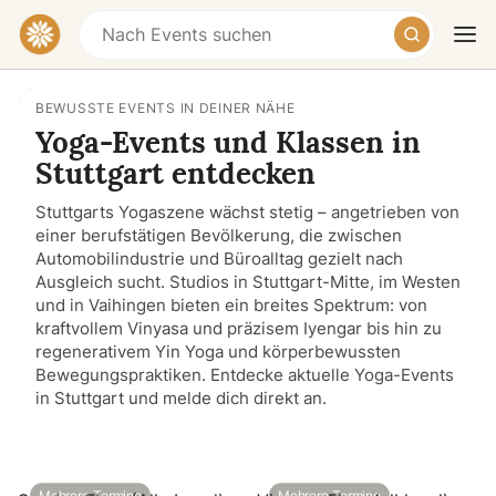
BEWUSSTE EVENTS IN DEINER NÄHE
Yoga-Events und Klassen in
Stuttgart entdecken
Stuttgarts Yogaszene wächst stetig – angetrieben von
einer berufstätigen Bevölkerung, die zwischen
Automobilindustrie und Büroalltag gezielt nach
Ausgleich sucht. Studios in Stuttgart-Mitte, im Westen
Heute
Morgen
Wochenende
und in Vaihingen bieten ein breites Spektrum: von
kraftvollem Vinyasa und präzisem Iyengar bis hin zu
regenerativem Yin Yoga und körperbewussten
Bewegungspraktiken. Entdecke aktuelle Yoga-Events
in Stuttgart und melde dich direkt an.
View event: Sunday Flow (Alle Level)
View event: Vinyasa Flow (all
Mehrere Termine
Mehrere Termine