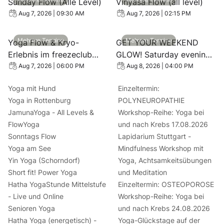
Sunday Flow (Alle Level)
Vinyasa Flow (all level)
Aug 7, 2026 | 09:30 AM
Aug 7, 2026 | 02:15 PM
View event: Yoga Flow & Kryo-Erlebnis im freezeclub Bal
View event: GET YOUR WEEKE
Mehrere Termine
Mehrere Termine
Yoga Flow & Kryo-
GET YOUR WEEKEND
Erlebnis im freezeclub
GLOW! Saturday evening
Balingen
Flow (all level)
Aug 7, 2026 | 06:00 PM
Aug 8, 2026 | 04:00 PM
Yoga mit Hund
Einzeltermin:
Yoga in Rottenburg
POLYNEUROPATHIE
JamunaYoga - All Levels &
Workshop-Reihe: Yoga bei
FlowYoga
und nach Krebs 17.08.2026
Sonntags Flow
Lapidarium Stuttgart -
Yoga am See
Mindfulness Workshop mit
Yin Yoga (Schorndorf)
Yoga, Achtsamkeitsübungen
Short fit! Power Yoga
und Meditation
Hatha YogaStunde Mittelstufe
Einzeltermin: OSTEOPOROSE
- Live und Online
Workshop-Reihe: Yoga bei
Senioren Yoga
und nach Krebs 24.08.2026
Hatha Yoga (energetisch) -
Yoga-Glückstage auf der